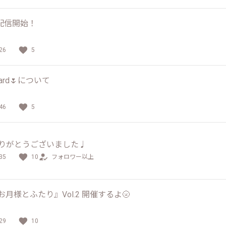
配信開始！
26
5
t Card🌷について
46
5
ありがとうございました♩
35
10
フォロワー以上
ve『お月様とふたり』Vol.2 開催するよ🌝
29
10