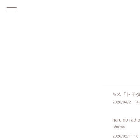
✎☡「トモ
2026/04/21 14:
haru no 
#news
2026/02/11 16: