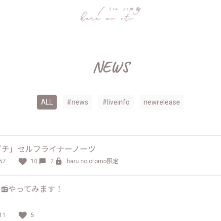
NEWS
ALL
#news
#liveinfo
newrelease
ダチ」セルフライナーノーツ
57
10
2
haru no otomo限定
radio📻やってみます！
11
5