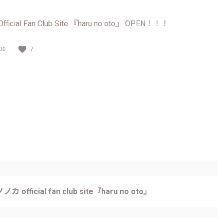
cial Fan Club Site 『haru no oto』 OPEN！！！
00
7
カ official fan club site『haru no oto』