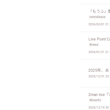
「もうふ」
newrelease
2026/02/01 21:
Live Poin
#news
2026/01/21 21:
2025年、
2025/12/31 23:
2man li
#liveinfo
2025/12/19 20: