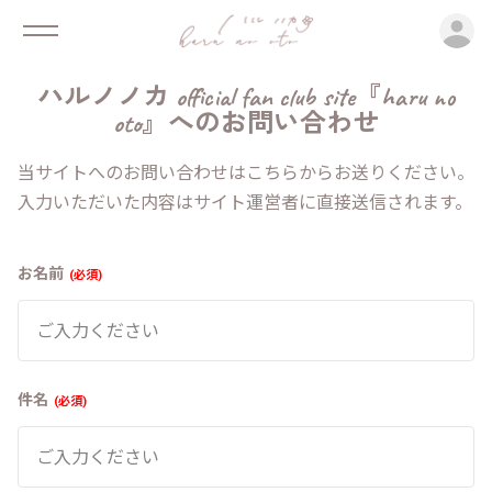
ロ
ハルノノカ official fan club site『haru no
oto』へのお問い合わせ
当サイトへのお問い合わせはこちらからお送りください。
入力いただいた内容はサイト運営者に直接送信されます。
お名前
必須
件名
必須