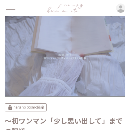
ロ
haru no otomo限定
〜初ワンマン「少し思い出して」まで