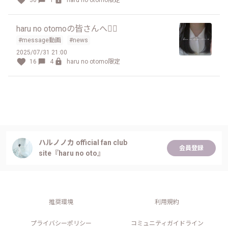
30
1
haru no otomo限定
haru no otomoの皆さんへ❁⃘
#message動画
#news
2025/07/31 21:00
16
4
haru no otomo限定
ハルノノカ official fan club
会員登録
site『haru no oto』
推奨環境
利用規約
プライバシーポリシー
コミュニティガイドライン