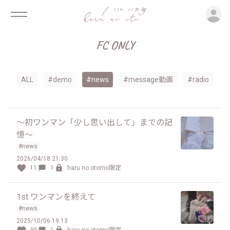
ロ
FC ONLY
ALL
#demo
#news
#message動画
#radio
〜初ワンマン「少し思い出して」までの記
憶〜
#news
2026/04/18 21:30
11
1
haru no otomo限定
1st ワンマンを終えて
#news
2025/10/06 19:13