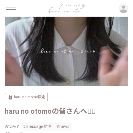
ロ
haru no otomo限定
haru no otomoの皆さんへ❁⃘
FC ONLY
#message動画
#news