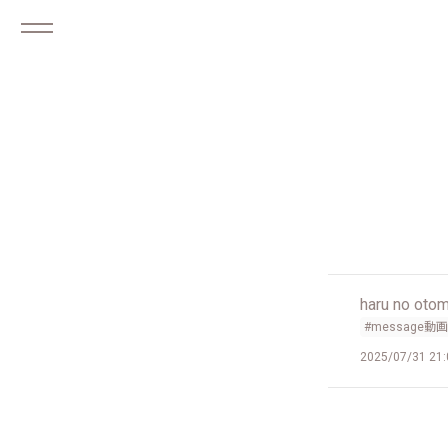
haru no 
#message動画
2025/07/31 21: