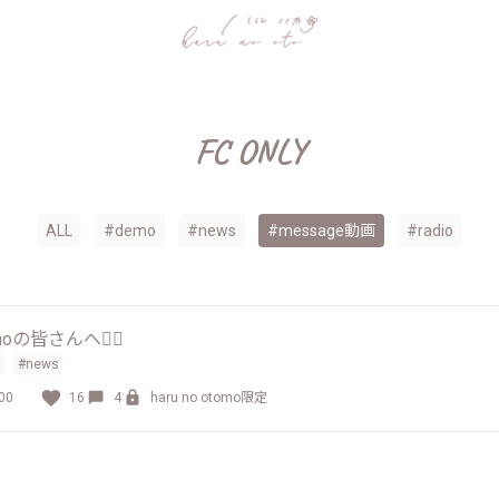
FC ONLY
ALL
#demo
#news
#message動画
#radio
otomoの皆さんへ❁⃘
#news
00
16
4
haru no otomo限定